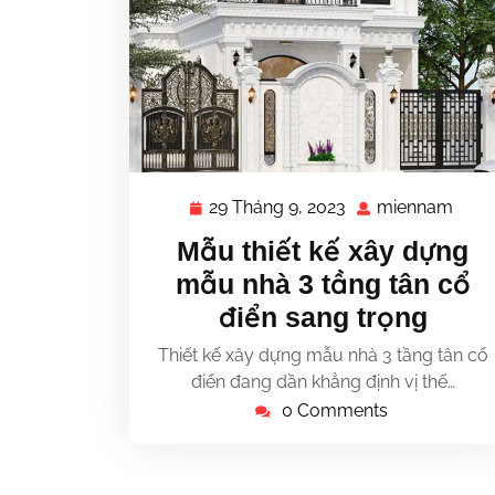
29 Tháng 9, 2023
miennam
29
mie
Tháng
Mẫu thiết kế xây dựng
9,
mẫu nhà 3 tầng tân cổ
2023
điển sang trọng
Thiết kế xây dựng mẫu nhà 3 tầng tân cổ
điển đang dần khẳng định vị thế…
0 Comments