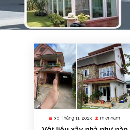
30 Tháng 11, 2023
miennam
30
mie
Tháng
Vật liệu xây nhà như nào