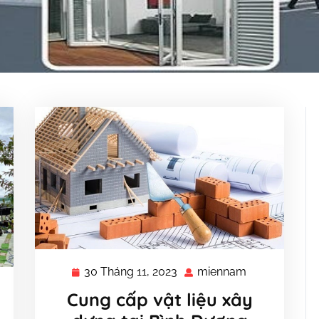
30 Tháng 11, 2023
miennam
30
miennam
Tháng
nnam
Cung cấp vật liệu xây
11,