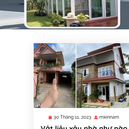
30 Tháng 11, 2023
miennam
30
mie
Tháng
Vật liệu xây nhà như nào