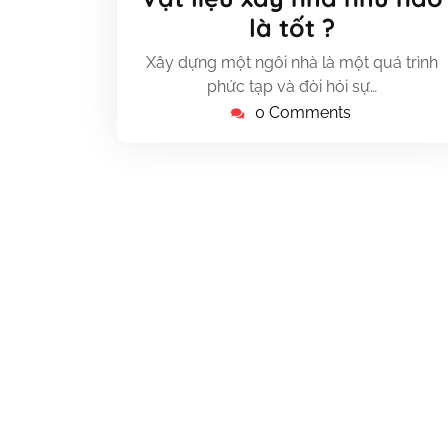
11,
là tốt ?
2023
Xây dựng một ngôi nhà là một quá trình
phức tạp và đòi hỏi sự…
0 Comments