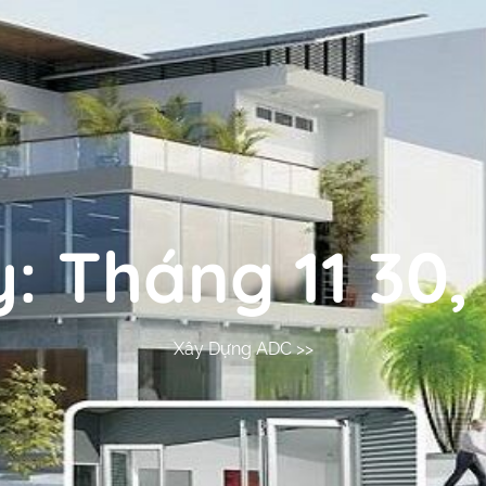
y:
Tháng 11 30,
Xây Dựng ADC
>>