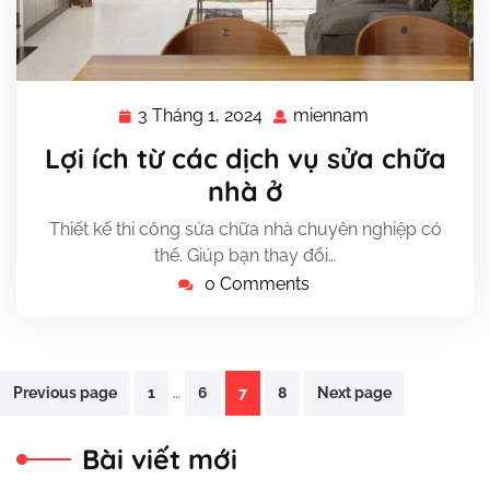
3 Tháng 1, 2024
miennam
3
miennam
Tháng
Lợi ích từ các dịch vụ sửa chữa
1,
nhà ở
2024
Thiết kế thi công sửa chữa nhà chuyên nghiệp có
thể. Giúp bạn thay đổi…
0 Comments
Phân
…
Previous page
1
6
7
8
Next page
trang
Bài viết mới
bài