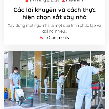
19 Tháng 2, 2024
miennam
19
miennam
Tháng
Các lời khuyên và cách thực
2,
hiện chọn sắt xây nhà
2024
Xây dựng một ngôi nhà là một quá trình phức tạp và
đòi hỏi nhiều…
0 Comments