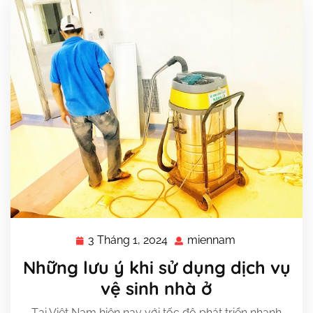
3 Tháng 1, 2024
miennam
3
miennam
Tháng
Những lưu ý khi sử dụng dịch vụ
1,
vệ sinh nhà ở
2024
Tại Việt Nam hiện nay với tốc độ phát triển nhanh