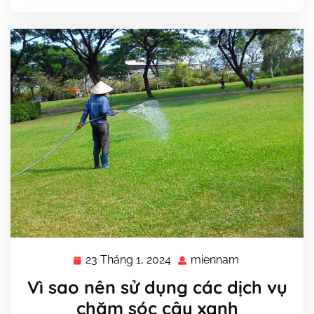
23 Tháng 1, 2024
miennam
23
miennam
Tháng
Vì sao nên sử dụng các dịch vụ
1,
chăm sóc cây xanh
2024