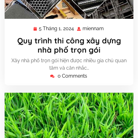
5 Tháng 1, 2024
miennam
5
miennam
Tháng
Quy trình thi công xây dựng
1,
nhà phố trọn gói
2024
Xây nhà phố trọn gói hiện được nhiều gia chủ quan
tâm và cân nhắc…
0 Comments