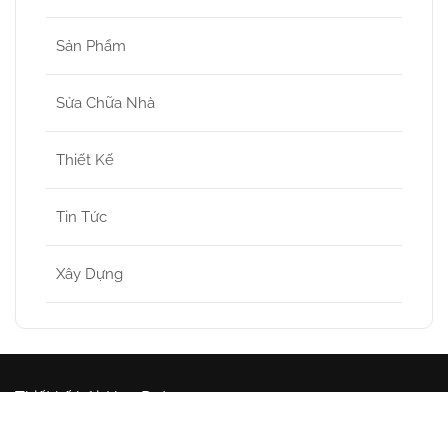
Sản Phẩm
Sửa Chữa Nhà
Thiết Kế
Tin Tức
Xây Dựng
Thiết kế bởi: Huy Đạt
Bản quyền thuộc về Xây Dựng ABC