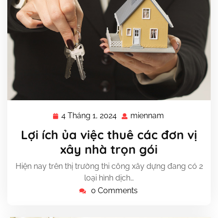
4 Tháng 1, 2024
miennam
4
miennam
Tháng
Lợi ích ủa việc thuê các đơn vị
1,
xây nhà trọn gói
2024
Hiện nay trên thị trường thi công xây dựng đang có 2
loại hình dịch…
0 Comments