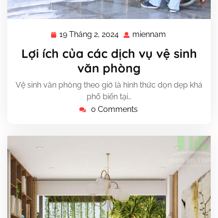
19 Tháng 2, 2024
miennam
19
miennam
Tháng
Lợi ích của các dịch vụ vệ sinh
2,
văn phòng
2024
Vệ sinh văn phòng theo giờ là hình thức dọn dẹp khá
phổ biến tại…
0 Comments