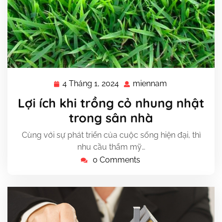
4 Tháng 1, 2024
miennam
4
miennam
Tháng
Lợi ích khi trồng cỏ nhung nhật
1,
trong sân nhà
2024
Cùng với sự phát triển của cuộc sống hiện đại, thì
nhu cầu thẩm mỹ…
0 Comments