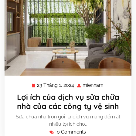
23 Tháng 1, 2024
miennam
23
miennam
Tháng
Lợi ích của dịch vụ sửa chữa
1,
nhà của các công ty vệ sinh
2024
Sửa chữa nhà trọn gói là dịch vụ mang đến rất
nhiều lợi ích cho…
0 Comments