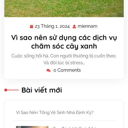
23 Tháng 1, 2024
miennam
23
miennam
Tháng
Vì sao nên sử dụng các dịch vụ
1,
chăm sóc cây xanh
2024
Cuộc sống hối hả. Con người thường bị cuốn theo.
Và đôi lúc bị stress…
0 Comments
Bài viết mới
Vì Sao Nên Tổng Vệ Sinh Nhà Định Kỳ?