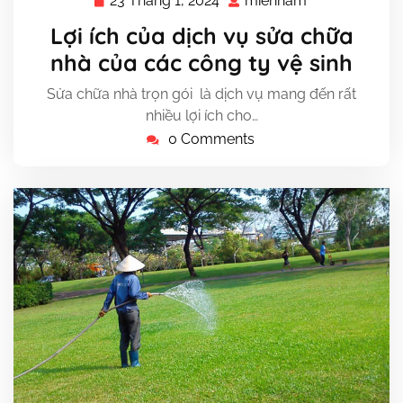
23 Tháng 1, 2024
miennam
23
miennam
Tháng
Lợi ích của dịch vụ sửa chữa
1,
nhà của các công ty vệ sinh
2024
Sửa chữa nhà trọn gói là dịch vụ mang đến rất
nhiều lợi ích cho…
0 Comments