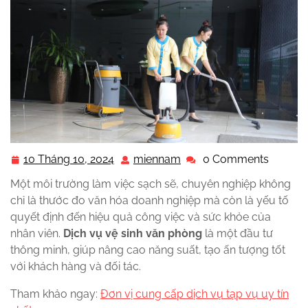
10 Tháng 10, 2024
miennam
0 Comments
10
miennam
Tháng
Một môi trường làm việc sạch sẽ, chuyên nghiệp không
10,
chỉ là thước đo văn hóa doanh nghiệp mà còn là yếu tố
2024
quyết định đến hiệu quả công việc và sức khỏe của
nhân viên.
Dịch vụ vệ sinh văn phòng
là một đầu tư
thông minh, giúp nâng cao năng suất, tạo ấn tượng tốt
với khách hàng và đối tác.
Tham khảo ngay:
Đơn vị cung cấp dịch vụ tạp vụ uy tín