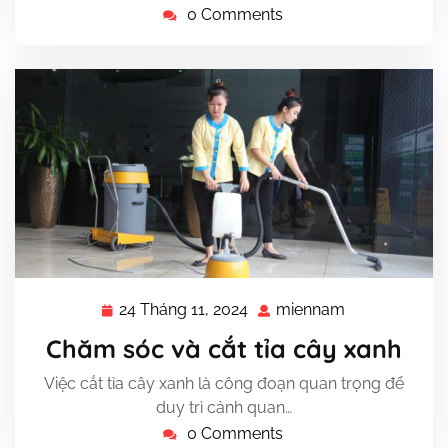
0 Comments
24 Tháng 11, 2024
miennam
24
miennam
Tháng
Chăm sóc và cắt tỉa cây xanh
11,
2024
Việc cắt tỉa cây xanh là công đoạn quan trọng để
duy trì cảnh quan…
0 Comments