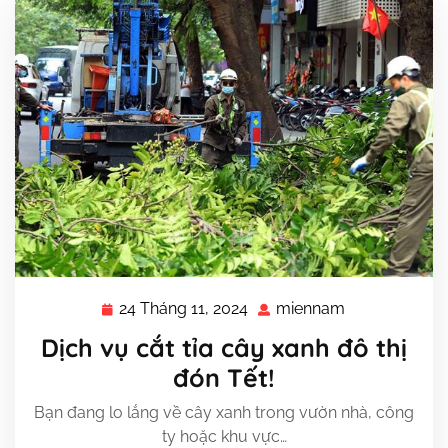
24 Tháng 11, 2024
miennam
24
miennam
Tháng
Dịch vụ cắt tỉa cây xanh đô thị
11,
đón Tết!
2024
Bạn đang lo lắng về cây xanh trong vườn nhà, công
ty hoặc khu vực…