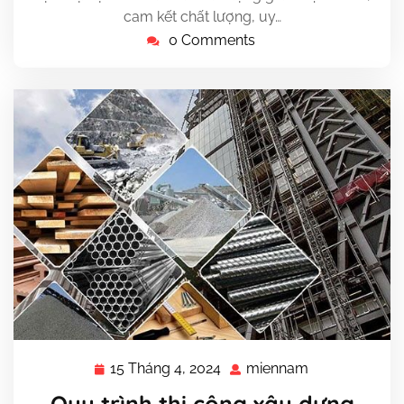
cam kết chất lượng, uy…
0 Comments
15 Tháng 4, 2024
miennam
15
miennam
Tháng
Quy trình thi công xây dựng