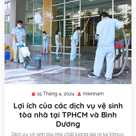
15 Tháng 4, 2024
miennam
15
miennam
Tháng
Lợi ích của các dịch vụ vệ sinh
4,
tòa nhà tại TPHCM và Bình
2024
Dương
Dịch vụ vệ sinh tòa nhà chất lượng giá rẻ tại Vimco,