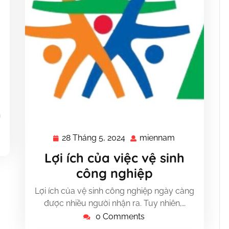
nam
à
n
28 Tháng 5, 2024
miennam
28
miennam
Tháng
Lợi ích của việc vệ sinh
5,
công nghiệp
2024
Lợi ích của vệ sinh công nghiệp ngày càng
được nhiều người nhận ra. Tuy nhiên,…
0 Comments