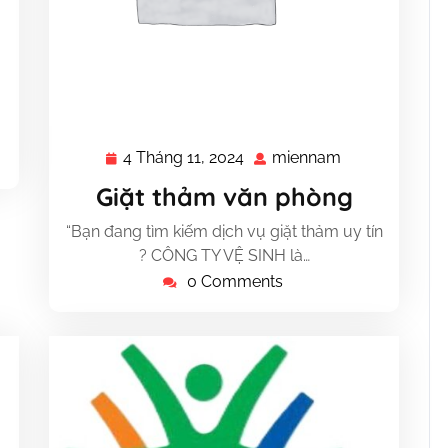
nnam
4 Tháng 11, 2024
miennam
4
miennam
Tháng
Giặt thảm văn phòng
11,
2024
“Bạn đang tìm kiếm dịch vụ giặt thảm uy tín
? CÔNG TY VỆ SINH là…
0 Comments