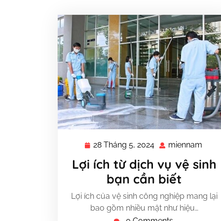
28 Tháng 5, 2024
miennam
28
mie
Tháng
Lợi ích từ dịch vụ vệ sinh
5,
bạn cần biết
2024
Lợi ích của vệ sinh công nghiệp mang lại
bao gồm nhiều mặt như hiệu…
0 Comments