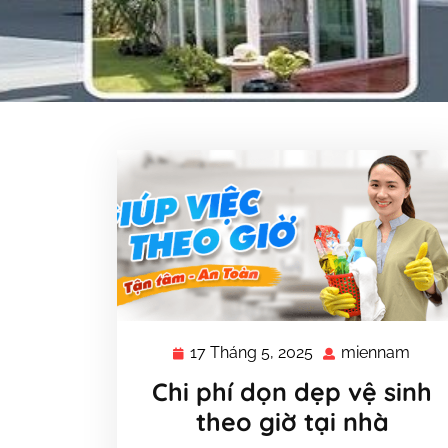
17 Tháng 5, 2025
miennam
17
mie
Tháng
Chi phí dọn dẹp vệ sinh
5,
theo giờ tại nhà
2025