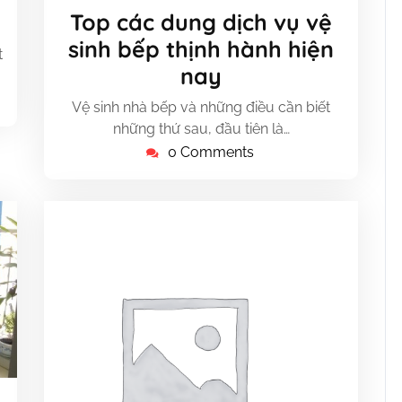
Tháng
Top các dung dịch vụ vệ
1,
sinh bếp thịnh hành hiện
2025
t
nay
Vệ sinh nhà bếp và những điều cần biết
những thứ sau, đầu tiên là…
0 Comments