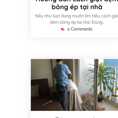
2,
bông ép tại nhà
2025
Nếu như bạn đang muốn tìm hiểu cách giặ
đệm bông ép tại nhà. Đúng…
0 Comments