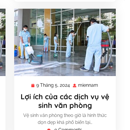
9 Tháng 5, 2024
miennam
nnam
9
miennam
Tháng
Lợi ích của các dịch vụ vệ
5,
sinh văn phòng
2024
Vệ sinh văn phòng theo giờ là hình thức
dọn dẹp khá phổ biến tại…
0 Comments