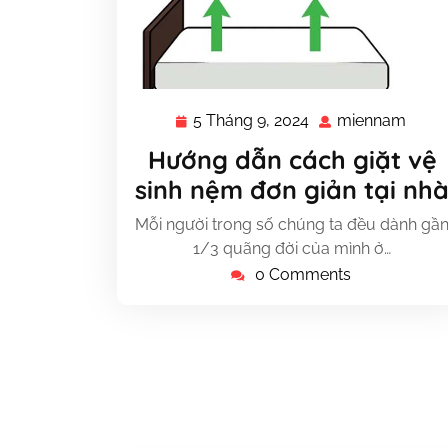
5 Tháng 9, 2024
miennam
5
mien
Tháng
Hướng dẫn cách giặt vệ
9,
sinh nệm đơn giản tại nh
2024
Mỗi người trong số chúng ta đều dành gầ
1/3 quãng đời của mình ở…
0 Comments