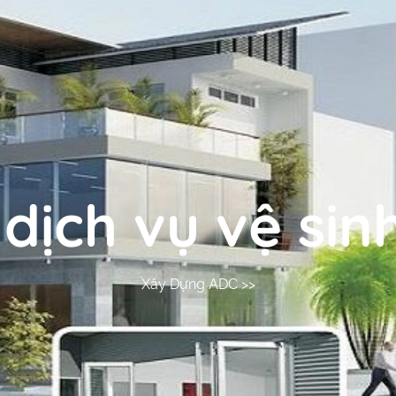
:
dịch vụ vệ sin
Xây Dựng ADC
>>