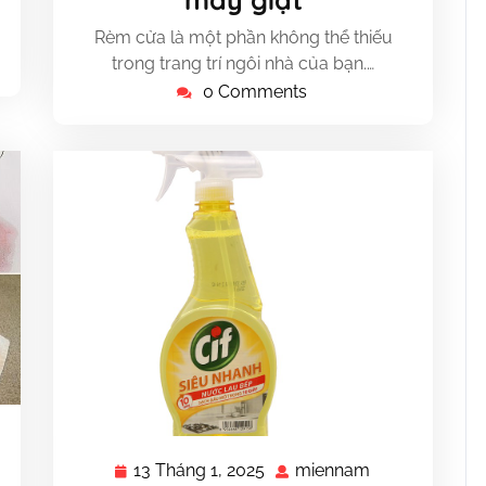
2025
Rèm cửa là một phần không thể thiếu
trong trang trí ngôi nhà của bạn.…
0 Comments
nnam
13 Tháng 1, 2025
miennam
13
miennam
m