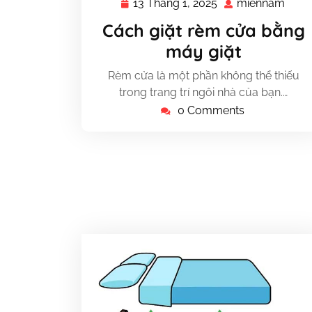
13 Tháng 1, 2025
miennam
13
mie
Tháng
Cách giặt rèm cửa bằng
1,
máy giặt
2025
Rèm cửa là một phần không thể thiếu
trong trang trí ngôi nhà của bạn.…
0 Comments