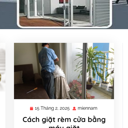
nnam
15 Tháng 2, 2025
miennam
15
miennam
Tháng
Cách giặt rèm cửa bằng
2,
máy giặt