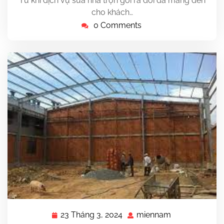
Từ khi dịch vụ sửa nhà trọn gói ra đời đã mang đến
cho khách…
0 Comments
23 Tháng 3, 2024
miennam
23
miennam