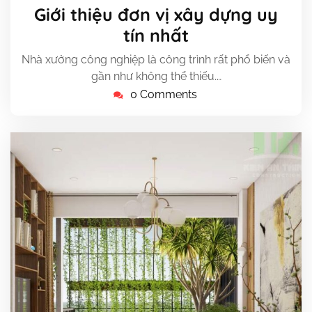
Tháng
Giới thiệu đơn vị xây dựng uy
3,
tín nhất
2024
Nhà xưởng công nghiệp là công trình rất phổ biến và
gần như không thể thiếu.…
0 Comments