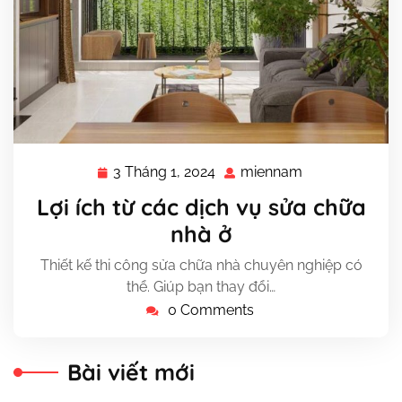
3 Tháng 1, 2024
miennam
3
miennam
Tháng
Lợi ích từ các dịch vụ sửa chữa
1,
nhà ở
2024
Thiết kế thi công sửa chữa nhà chuyên nghiệp có
thể. Giúp bạn thay đổi…
0 Comments
Bài viết mới