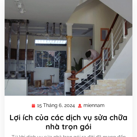
15 Tháng 6, 2024
miennam
15
miennam
Tháng
Lợi ích của các dịch vụ sửa chữa
6,
nhà trọn gói
2024